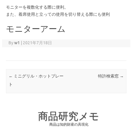
モニターを複数化する際に便利。
また、着席使用と立っての使用を切り替える際にも便利
モニターアーム
By
w1
|
2021年7月18日
Post navigation
←
ミニグリル・ホットプレー
特許検索窓
→
ト
商品研究メモ
商品は知的財産の具現化