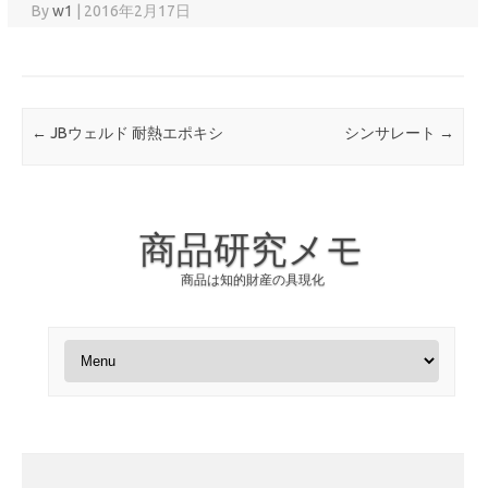
By
w1
|
2016年2月17日
Post navigation
←
JBウェルド 耐熱エポキシ
シンサレート
→
商品研究メモ
商品は知的財産の具現化
Skip to content